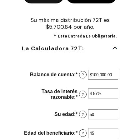
Su máxima distribución 72T es
$5,700.84 por año.
*
Esta Entrada Es Obligatoria.
La Calculadora 72T:
Balance de cuenta
:
*
Ingresa
?
un
monto
entre
Tasa de interés
?
$0.00
razonable
:
*
Ingresa
y
un
$1,000,000,000.00
monto
entre
Su edad
:
*
Ingresa
?
0%
un
y
monto
12%
entre
Edad del beneficiario
:
*
Ingresa
?
20
un