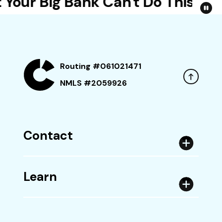
our Big Bank Can't Do This
R
Routing #061021471
NMLS #2059926
Contact
Learn