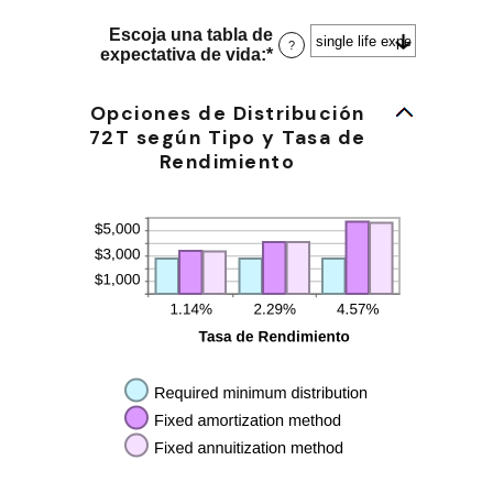
y
monto
60
entre
Escoja una tabla de
?
0
expectativa de vida
:
*
y
115
Opciones de Distribución
72T según Tipo y Tasa de
Rendimiento