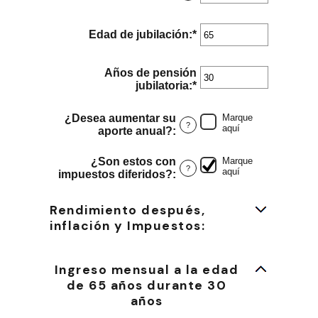
$0
un
y
monto
$100,000,000
entre
Edad de jubilación
:
*
Ingresa
15
un
y
monto
90
entre
Años de pensión
10
jubilatoria
:
*
Ingresa
y
un
90
monto
¿Desea aumentar su
Marque
entre
?
aquí
aporte anual?
:
1
y
¿Son estos con
Marque
100
?
aquí
impuestos diferidos?
:
Rendimiento después,
inflación y Impuestos:
Ingreso mensual a la edad
de 65 años durante 30
años