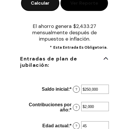
El ahorro genera $2,433.27
mensualmente después de
impuestos e inflación.
*
Esta Entrada Es Obligatoria.
Entradas de plan de
jubilación:
Saldo inicial
:
*
Ingresa
?
un
monto
entre
Contribuciones por
?
$0
año
:
*
Ingresa
y
un
$100,000,000
monto
entre
Edad actual
:
*
Ingresa
?