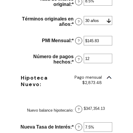
?
original
:
*
Ingresa
un
monto
Términos originales en
entre
?
años
:
*
0%
y
50%
PMI Mensual
:
*
Ingresa
?
un
monto
entre
Número de pagos
?
$0.00
hechos
:
*
Ingresa
y
un
$5,000.00
monto
Hipoteca
Pago mensual
entre
$2,873.48
1
Nuevo:
y
360
$347,354.13
?
Nuevo balance hipotecario
:
Nueva Tasa de Interés
:
*
Ingresa
?
un