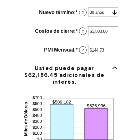
monto
entre
Nuevo término
:
*
?
0%
y
50%
Costos de cierre
:
*
Ingresa
?
un
monto
entre
PMI Mensual
:
*
Ingresa
?
$0.00
un
y
monto
$100,000.00
entre
Usted puede pagar
$0.00
$62,186.45 adicionales de
y
interés.
$5,000.00