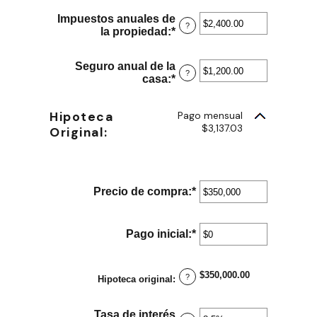
monto
Impuestos anuales de
entre
?
la propiedad
:
*
Ingresa
$0
un
y
monto
$250,000,000
Seguro anual de la
entre
?
casa
:
*
Ingresa
$0.00
un
y
monto
$100,000.00
Hipoteca
Pago mensual
entre
$3,137.03
$0.00
Original:
y
$100,000.00
Precio de compra
:
*
Ingresa
un
monto
entre
Pago inicial
:
*
Ingresa
$0
un
y
monto
$250,000,000
entre
$350,000.00
?
Hipoteca original
:
$0
y
$250,000,000
Tasa de interés