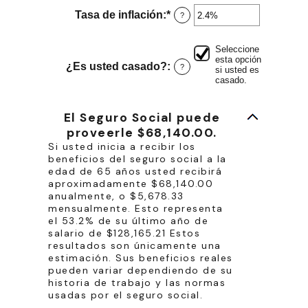
$1,000,000.00
monto
entre
Tasa de inflación
:
*
Ingresa
?
0%
un
y
monto
Seleccione
20%
entre
esta opción
0%
¿Es usted casado?
:
?
si usted es
y
casado.
20%
El Seguro Social puede
proveerle $68,140.00.
Si usted inicia a recibir los
beneficios del seguro social a la
edad de 65 años usted recibirá
aproximadamente $68,140.00
anualmente, o $5,678.33
mensualmente. Esto representa
el 53.2% de su último año de
salario de $128,165.21 Estos
resultados son únicamente una
estimación. Sus beneficios reales
pueden variar dependiendo de su
historia de trabajo y las normas
usadas por el seguro social.