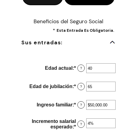
Beneficios del Seguro Social
*
Esta Entrada Es Obligatoria.
Sus entradas:
Edad actual
:
*
Ingresa
?
un
monto
entre
Edad de jubilación
:
*
Ingresa
?
20
un
y
monto
70
entre
Ingreso familiar
:
*
Ingresa
?
62
un
y
monto
70
entre
Incremento salarial
?
$1,000.00
esperado
:
*
Ingresa
y
un